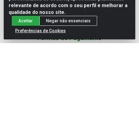
Redes Sociais
relevante de acordo com o seu perfil e melhorar a
qualidade do nosso site.
Instagram
Aceitar
Negar não essenciais
YouTube
Preferências de Cookies
Formas de Pagamento
Baixe nosso APP
Eletrofarias Materiais Eletricos - Av. Jorn. Assis
Chateaubriand, 2500 - Distrito Industrial, Campina Grande/PB
- CEP 58.410-062 - CNPJ 12.110.462/0001-40