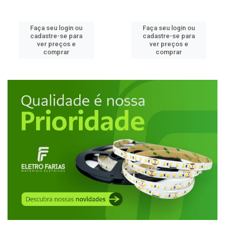
Faça seu login ou
Faça seu login ou
cadastre-se para
cadastre-se para
ver preços e
ver preços e
comprar
comprar