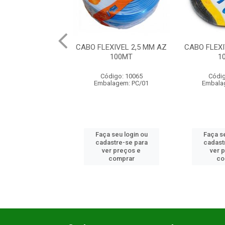
XIVEL 1,5 MM AM
CABO FLEXIVEL 2,5 MM AZ
CABO FLEXI
00MT 750V
100MT
1
digo: 10064
Código: 10065
Códig
lagem: PC/01
Embalagem: PC/01
Embala
 seu login ou
Faça seu login ou
Faça se
astre-se para
cadastre-se para
cadast
er preços e
ver preços e
ver 
comprar
comprar
co