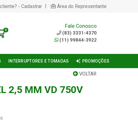
|
cliente? - Cadastrar
Área do Representante
Fale Conosco
0
(83) 3331-4370
(11) 99844-3922
S
INTERRUPTORES E TOMADAS
PROMOÇÕES
VOLTAR
L 2,5 MM VD 750V
01