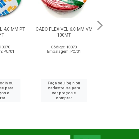
L 4,0 MM PT
CABO FLEXIVEL 6,0 MM VM
CABO FLEXIVEL 
MT
100MT
100MT 75
 10070
Código: 10073
Código: 10
: PC/01
Embalagem: PC/01
Embalagem: 
login ou
Faça seu login ou
Faça seu log
se para
cadastre-se para
cadastre-se 
ços e
ver preços e
ver preços
rar
comprar
comprar