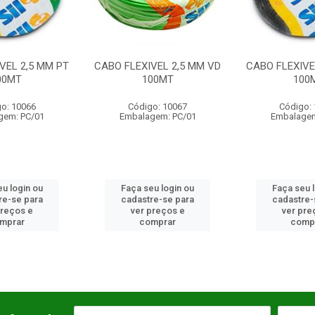
VEL 2,5 MM PT
CABO FLEXIVEL 2,5 MM VD
CABO FLEXIVE
00MT
100MT
100
o: 10066
Código: 10067
Código:
gem: PC/01
Embalagem: PC/01
Embalagem
u login ou
Faça seu login ou
Faça seu 
re-se para
cadastre-se para
cadastre-
preços e
ver preços e
ver pre
mprar
comprar
comp