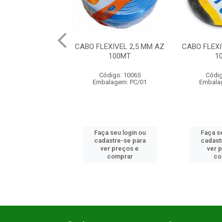
XIVEL 2,5 MM AZ
CABO FLEXIVEL 2,5 MM PT
CABO FLEXI
100MT
100MT
1
digo: 10065
Código: 10066
Códig
lagem: PC/01
Embalagem: PC/01
Embala
 seu login ou
Faça seu login ou
Faça se
astre-se para
cadastre-se para
cadast
er preços e
ver preços e
ver 
comprar
comprar
co