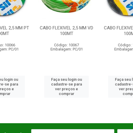
VEL 2,5 MM VD
CABO FLEXIVEL 4,0 MM PT
CABO FLEXIVE
00MT
100MT
100
o: 10067
Código: 10070
Código:
gem: PC/01
Embalagem: PC/01
Embalagem
u login ou
Faça seu login ou
Faça seu 
re-se para
cadastre-se para
cadastre-
preços e
ver preços e
ver pre
mprar
comprar
comp