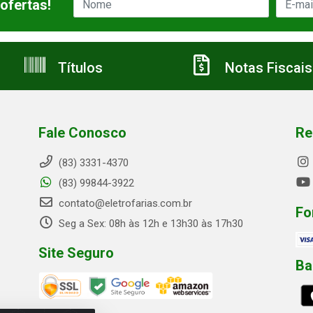
ofertas!
Títulos
Notas Fiscais
Fale Conosco
Re
(83) 3331-4370
(83) 99844-3922
contato@eletrofarias.com.br
Fo
Seg a Sex: 08h às 12h e 13h30 às 17h30
Site Seguro
Ba