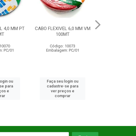
L 6,0 MM VM
CABO FLEXIVEL 1,5 MM AM
CABO FLEXIVEL 
MT
100MT 750V
100MT
 10073
Código: 10064
Código: 10
: PC/01
Embalagem: PC/01
Embalagem: 
login ou
Faça seu login ou
Faça seu log
se para
cadastre-se para
cadastre-se 
ços e
ver preços e
ver preços
rar
comprar
comprar