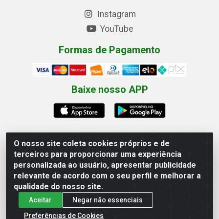
Instagram
YouTube
Formas de Pagamento
Baixe nosso APP
O nosso site coleta cookies próprios e de
terceiros para proporcionar uma experiência
Eletrofarias Materiais Eletricos - Av. Jorn. Assis
personalizada ao usuário, apresentar publicidade
Chateaubriand, 2500 - Distrito Industrial, Campina Grande/PB
relevante de acordo com o seu perfil e melhorar a
- CEP 58.410-062 - CNPJ 12.110.462/0001-40
qualidade do nosso site.
Aceitar
Negar não essenciais
Preferências de Cookies