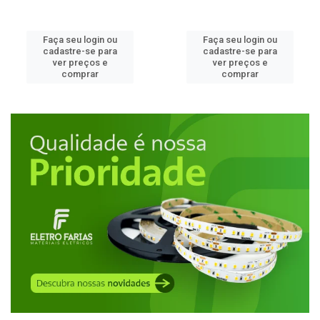
Faça seu login ou
Faça seu login ou
cadastre-se para
cadastre-se para
ver preços e
ver preços e
comprar
comprar