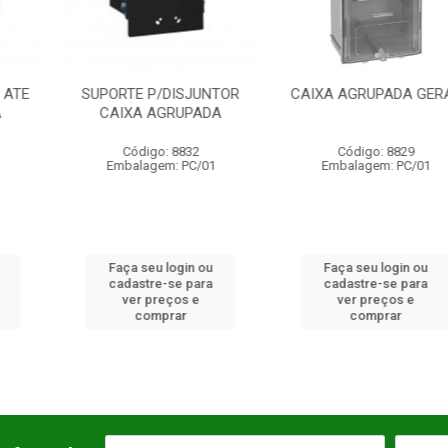
P/DISJUNTOR
CAIXA AGRUPADA GERAL
CAIXA A
 AGRUPADA
BARRA
go: 8832
Código: 8829
Código:
gem: PC/01
Embalagem: PC/01
Embalagem
u login ou
Faça seu login ou
Faça seu 
re-se para
cadastre-se para
cadastre-
preços e
ver preços e
ver pre
mprar
comprar
comp