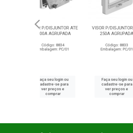
/DISJUNTOR ATE
VISOR P/DISJUNTOR ATE
SUPORTE 
0A AGRUPADA
250A AGRUPADA
CAIXA
ódigo: 8834
Código: 8833
Códi
lagem: PC/01
Embalagem: PC/01
Embala
 seu login ou
Faça seu login ou
Faça se
astre-se para
cadastre-se para
cadast
er preços e
ver preços e
ver 
comprar
comprar
co