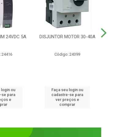
IM 24VDC 5A
DISJUNTOR MOTOR 30-40A
CONTATOR T
1NANF 
: 24416
Código: 24399
Código:
 login ou
Faça seu login ou
Faça seu 
-se para
cadastre-se para
cadastre
eços e
ver preços e
ver pr
prar
comprar
comp