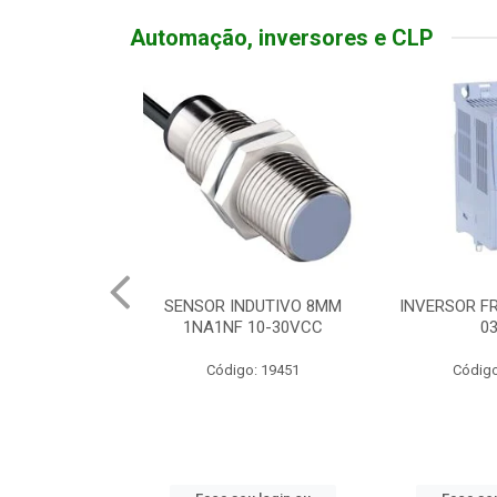
Automação, inversores e CLP
TATIVA 20A
SENSOR INDUTIVO 8MM
INVERSOR FR
DEADO
1NA1NF 10-30VCC
0
o: 19310
Código: 19451
Código