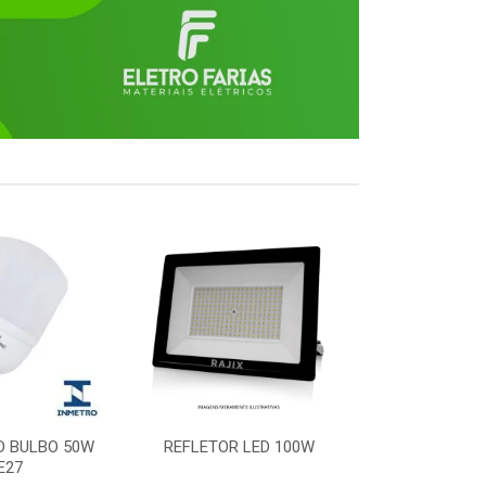
D BULBO 50W
REFLETOR LED 100W
PLAFON LED 
E27