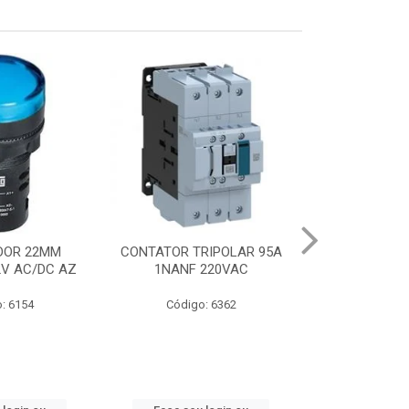
DOR 22MM
CONTATOR TRIPOLAR 95A
CHAVE PART.DI
2V AC/DC AZ
1NANF 220VAC
22-32A
: 6154
Código: 6362
Código