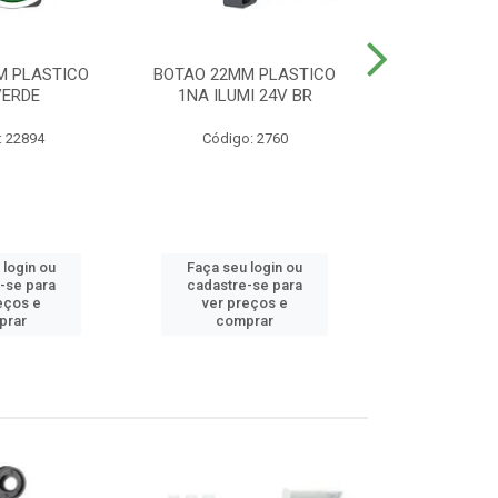
M PLASTICO
BOTAO 22MM PLASTICO
BOTAO 22MM
VERDE
1NA ILUMI 24V BR
EMERG
: 22894
Código: 2760
Código
 login ou
Faça seu login ou
Faça seu 
-se para
cadastre-se para
cadastre
eços e
ver preços e
ver pr
prar
comprar
comp