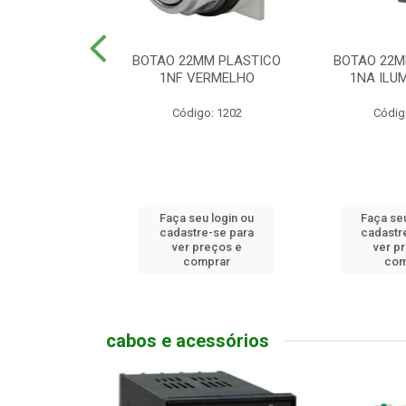
MM PLASTICO
BOTAO 22MM PLASTICO
BOTAO 22M
GENCIA
1NF VERMELHO
1NA ILUM
go: 786
Código: 1202
Códig
u login ou
Faça seu login ou
Faça seu
e-se para
cadastre-se para
cadastr
reços e
ver preços e
ver p
mprar
comprar
com
cabos e acessórios