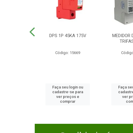
TOR CAIXA
DPS 1P 45KA 175V
MEDIDOR 
DA 125A
TRIFA
o: 23654
Código: 15669
Código
u login ou
Faça seu login ou
Faça seu
e-se para
cadastre-se para
cadastr
reços e
ver preços e
ver p
mprar
comprar
com