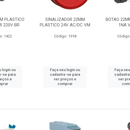
M PLASTICO
SINALIZADOR 22MM
BOTAO 22M
I 220V BR
PLASTICO 24V AC/DC VM
1NA 
o: 1422
Código: 1918
Código
 login ou
Faça seu login ou
Faça seu
e-se para
cadastre-se para
cadastre
reços e
ver preços e
ver pr
prar
comprar
com