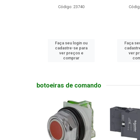
o: 10686
Código: 23740
Códig
u login ou
Faça seu login ou
Faça seu
e-se para
cadastre-se para
cadastr
reços e
ver preços e
ver p
mprar
comprar
com
botoeiras de comando