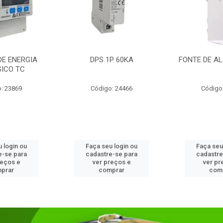
DE ENERGIA
DPS 1P 60KA
FONTE DE AL
SICO TC
: 23869
Código: 24466
Código
 login ou
Faça seu login ou
Faça seu
e-se para
cadastre-se para
cadastre
reços e
ver preços e
ver pr
prar
comprar
com