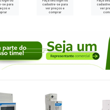
 login ou
Faça seu login ou
Faça seu
e-se para
cadastre-se para
cadastre
reços e
ver preços e
ver pr
prar
comprar
com