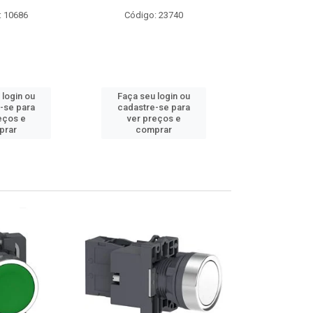
: 10686
Código: 23740
Código
 login ou
Faça seu login ou
Faça seu 
-se para
cadastre-se para
cadastre
eços e
ver preços e
ver pr
prar
comprar
comp