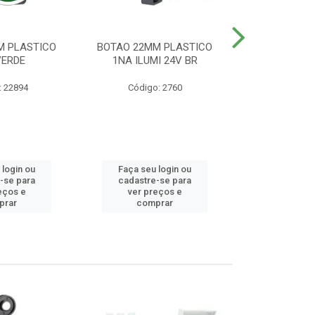
M PLASTICO
BOTAO 22MM PLASTICO
BOTAO 22MM
VERDE
1NA ILUMI 24V BR
EMERG
: 22894
Código: 2760
Código
 login ou
Faça seu login ou
Faça seu 
-se para
cadastre-se para
cadastre
eços e
ver preços e
ver pr
prar
comprar
comp