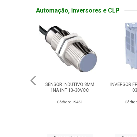
Automação, inversores e CLP
NDUTIVO 8MM
INVERSOR FREQ TRIF 380V
BOTOEIRA 
 10-30VCC
03HP
SOFT 
o: 19451
Código: 19998
Códig