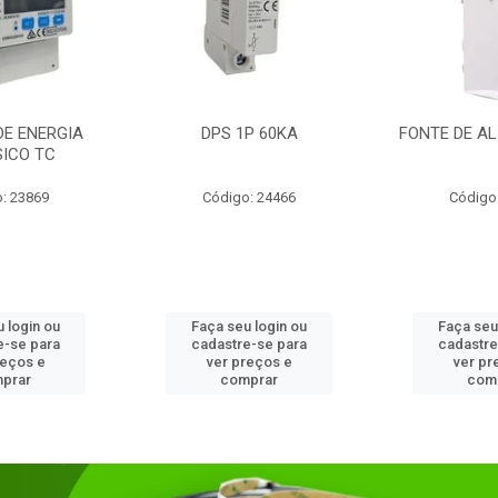
DE ENERGIA
DPS 1P 60KA
FONTE DE AL
SICO TC
: 23869
Código: 24466
Código
 login ou
Faça seu login ou
Faça seu
e-se para
cadastre-se para
cadastre
reços e
ver preços e
ver pr
prar
comprar
com