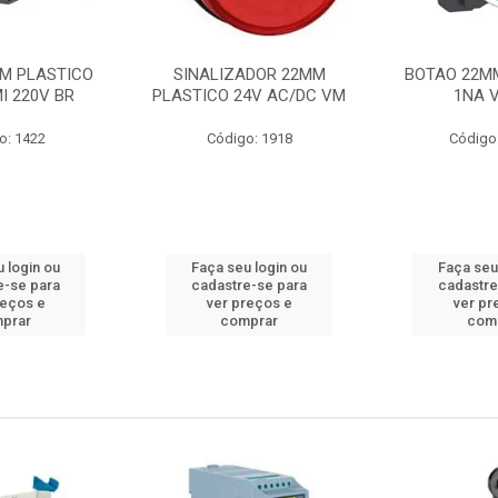
M PLASTICO
SINALIZADOR 22MM
BOTAO 22M
I 220V BR
PLASTICO 24V AC/DC VM
1NA 
o: 1422
Código: 1918
Código
 login ou
Faça seu login ou
Faça seu
e-se para
cadastre-se para
cadastre
reços e
ver preços e
ver pr
prar
comprar
com