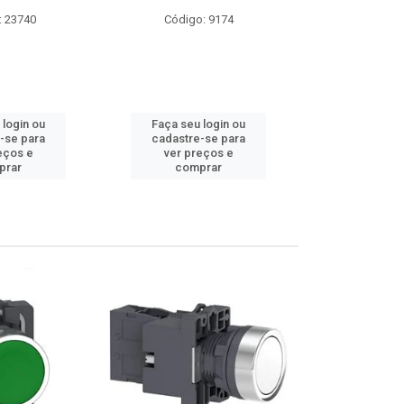
: 23740
Código: 9174
Código:
 login ou
Faça seu login ou
Faça seu 
-se para
cadastre-se para
cadastre
eços e
ver preços e
ver pr
prar
comprar
comp