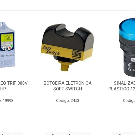
ELETRONICA
SINALIZADOR 22MM
CONTATOR T
SWITCH
PLASTICO 12V AC/DC AZ
1NANF 
o: 2453
Código: 6154
Código