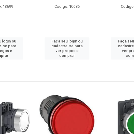
: 13699
Código: 10686
Código
 login ou
Faça seu login ou
Faça seu
e-se para
cadastre-se para
cadastre
reços e
ver preços e
ver pr
prar
comprar
com