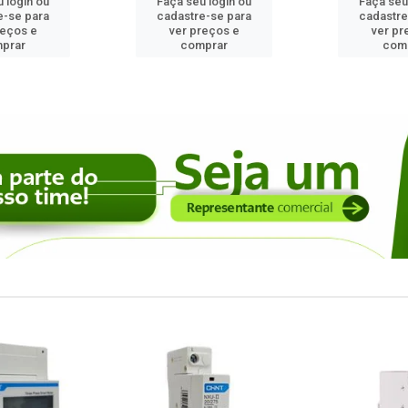
 login ou
Faça seu login ou
Faça seu
e-se para
cadastre-se para
cadastre
reços e
ver preços e
ver pr
prar
comprar
com