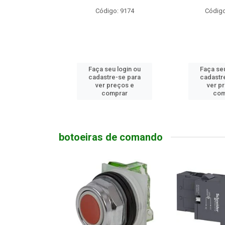
o: 23740
Código: 9174
Código
u login ou
Faça seu login ou
Faça seu
e-se para
cadastre-se para
cadastr
reços e
ver preços e
ver p
mprar
comprar
com
botoeiras de comando