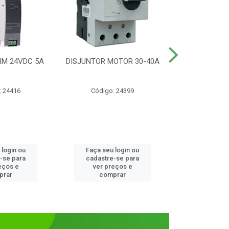
IM 24VDC 5A
DISJUNTOR MOTOR 30-40A
CONTATOR T
1NANF 
: 24416
Código: 24399
Código:
 login ou
Faça seu login ou
Faça seu 
-se para
cadastre-se para
cadastre
eços e
ver preços e
ver pr
prar
comprar
comp