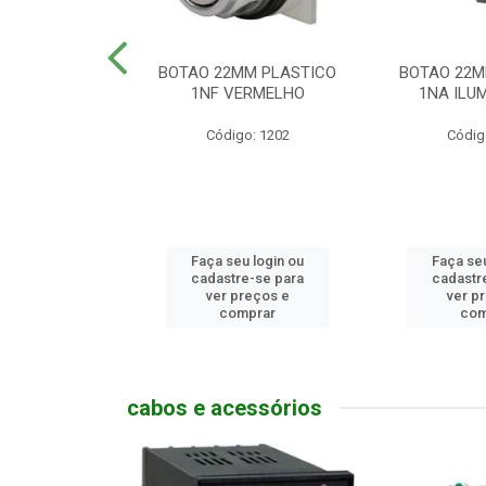
MM PLASTICO
BOTAO 22MM PLASTICO
BOTAO 22M
GENCIA
1NF VERMELHO
1NA ILUM
go: 786
Código: 1202
Códig
u login ou
Faça seu login ou
Faça seu
e-se para
cadastre-se para
cadastr
reços e
ver preços e
ver p
mprar
comprar
com
cabos e acessórios