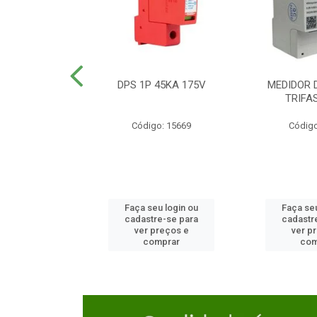
TOR CAIXA
DPS 1P 45KA 175V
MEDIDOR 
DA 125A
TRIFA
o: 23654
Código: 15669
Código
u login ou
Faça seu login ou
Faça seu
e-se para
cadastre-se para
cadastr
reços e
ver preços e
ver p
mprar
comprar
com