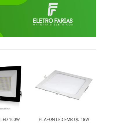
 LED 100W
PLAFON LED EMB QD 18W
LUMINARIA L
50