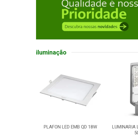
iluminação
R LED 100W
PLAFON LED EMB QD 18W
LUMINARIA 
5