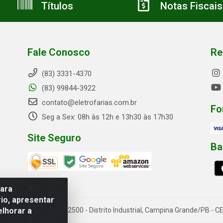
Títulos
Notas Fiscais
Fale Conosco
Re
(83) 3331-4370
(83) 99844-3922
contato@eletrofarias.com.br
Fo
Seg a Sex: 08h às 12h e 13h30 às 17h30
Site Seguro
Ba
para
io, apresentar
elhorar a
rn. Assis Chateaubriand, 2500 - Distrito Industrial, Campina Grande/PB 