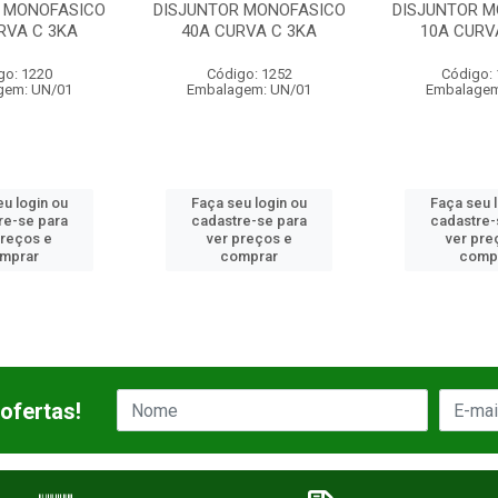
R MONOFASICO
DISJUNTOR MONOFASICO
DISJUNTOR M
RVA C 3KA
40A CURVA C 3KA
10A CURV
go: 1220
Código: 1252
Código:
gem: UN/01
Embalagem: UN/01
Embalagem
u login ou
Faça seu login ou
Faça seu 
re-se para
cadastre-se para
cadastre-
preços e
ver preços e
ver pre
mprar
comprar
comp
ofertas!