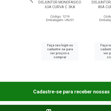
OR BIFASICO 02A
DISJUNTOR MONOFASICO
DISJUNTO
RVA C 3KA
63A CURVA C 3KA
80A CU
ódigo: 1020
Código: 1219
Códi
lagem: UN/01
Embalagem: UN/01
Embala
 seu login ou
Faça seu login ou
Faça se
astre-se para
cadastre-se para
cadast
er preços e
ver preços e
ver 
comprar
comprar
co
Cadastre-se para receber nossas 