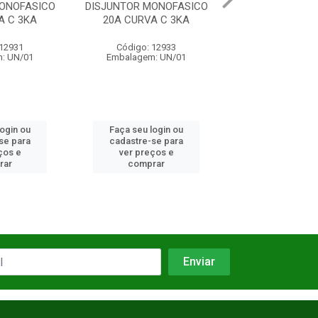
ONOFASICO
DISJUNTOR MONOFASICO
DISJUNTOR BIFA
A C 3KA
20A CURVA C 3KA
CURVA C 
 12931
Código: 12933
Código: 10
: UN/01
Embalagem: UN/01
Embalagem: 
login ou
Faça seu login ou
Faça seu log
se para
cadastre-se para
cadastre-se 
ços e
ver preços e
ver preços
rar
comprar
comprar