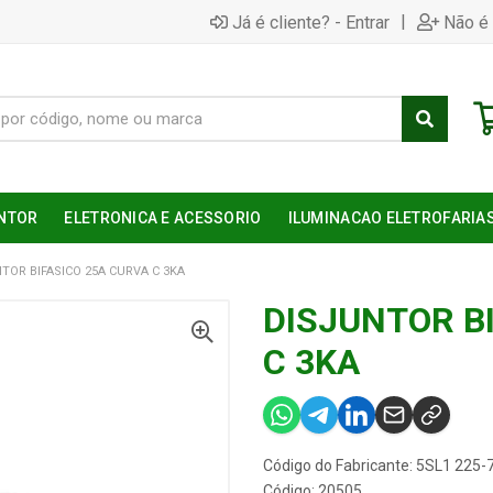
|
Já é cliente? - Entrar
Não é 
NTOR
ELETRONICA E ACESSORIO
ILUMINACAO ELETROFARIA
TOR BIFASICO 25A CURVA C 3KA
DISJUNTOR B
C 3KA
Código do Fabricante: 5SL1 225
Código: 20505