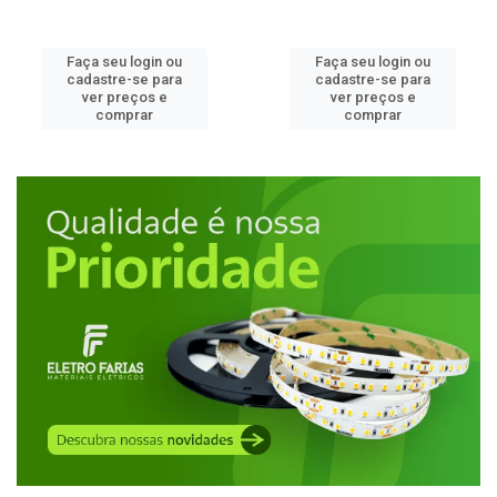
Faça seu login ou
Faça seu login ou
cadastre-se para
cadastre-se para
ver preços e
ver preços e
comprar
comprar