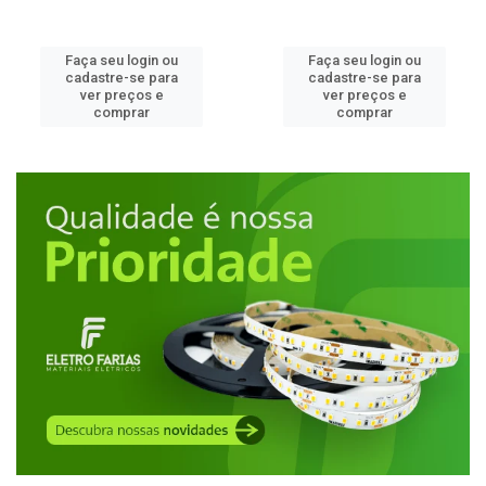
Faça seu login ou
Faça seu login ou
cadastre-se para
cadastre-se para
ver preços e
ver preços e
comprar
comprar