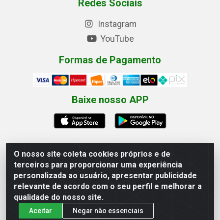
Redes Sociais
Instagram
YouTube
Formas de Pagamento
Baixe nosso APP
O nosso site coleta cookies próprios e de
terceiros para proporcionar uma experiência
Eletrofarias Materiais Eletricos - Av. Jorn. Assis
personalizada ao usuário, apresentar publicidade
Chateaubriand, 2500 - Distrito Industrial, Campina Grande/PB
relevante de acordo com o seu perfil e melhorar a
- CEP 58.410-062 - CNPJ 12.110.462/0001-40
qualidade do nosso site.
Aceitar
Negar não essenciais