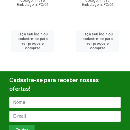
Código: 11736
Código: 11737
mbalagem: PC/01
Embalagem: PC/01
Emba
aça seu login ou
Faça seu login ou
F
cadastre-se para
cadastre-se para
ver preços e
ver preços e
comprar
comprar
Cadastre-se para receber nossas
ofertas!