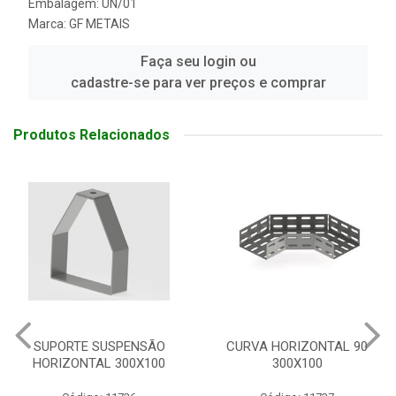
Embalagem: UN/01
Marca:
GF METAIS
Faça seu login ou
cadastre-se para ver preços e comprar
Produtos Relacionados
ORTE SUSPENSÃO
CURVA HORIZONTAL 90
IZONTAL 300X100
300X100
ELET