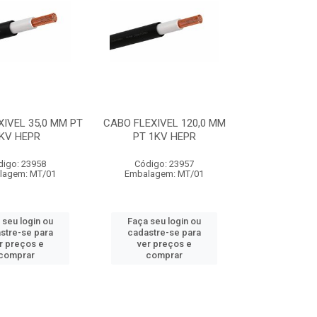
IVEL 35,0 MM PT
CABO FLEXIVEL 120,0 MM
KV HEPR
PT 1KV HEPR
digo: 23958
Código: 23957
lagem: MT/01
Embalagem: MT/01
 seu login ou
Faça seu login ou
stre-se para
cadastre-se para
r preços e
ver preços e
comprar
comprar