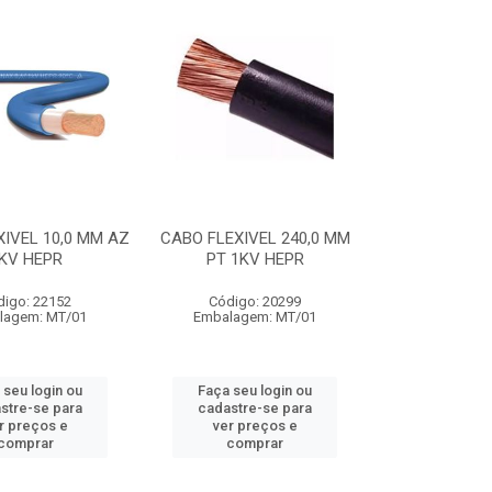
IVEL 10,0 MM AZ
CABO FLEXIVEL 240,0 MM
KV HEPR
PT 1KV HEPR
digo: 22152
Código: 20299
lagem: MT/01
Embalagem: MT/01
 seu login ou
Faça seu login ou
stre-se para
cadastre-se para
r preços e
ver preços e
comprar
comprar