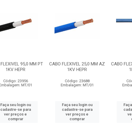
FLEXIVEL 95,0 MM PT
CABO FLEXIVEL 25,0 MM AZ
CABO FLEX
1KV HEPR
1KV HEPR
1
Código: 23956
Código: 23688
Có
Embalagem: MT/01
Embalagem: MT/01
Emba
Faça seu login ou
Faça seu login ou
Faça
cadastre-se para
cadastre-se para
cada
ver preços e
ver preços e
ve
comprar
comprar