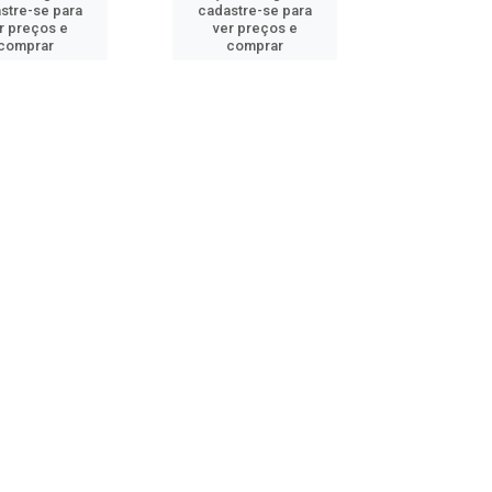
stre-se para
cadastre-se para
r preços e
ver preços e
comprar
comprar