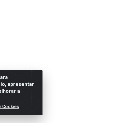
para
io, apresentar
elhorar a
e Cookies