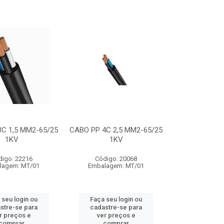
C 1,5 MM2-65/25
CABO PP 4C 2,5 MM2-65/25
1KV
1KV
digo: 22216
Código: 20068
lagem: MT/01
Embalagem: MT/01
 seu login ou
Faça seu login ou
stre-se para
cadastre-se para
r preços e
ver preços e
comprar
comprar