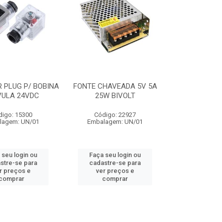
 PLUG P/ BOBINA
FONTE CHAVEADA 5V 5A
VULA 24VDC
25W BIVOLT
digo: 15300
Código: 22927
lagem: UN/01
Embalagem: UN/01
 seu login ou
Faça seu login ou
stre-se para
cadastre-se para
r preços e
ver preços e
comprar
comprar