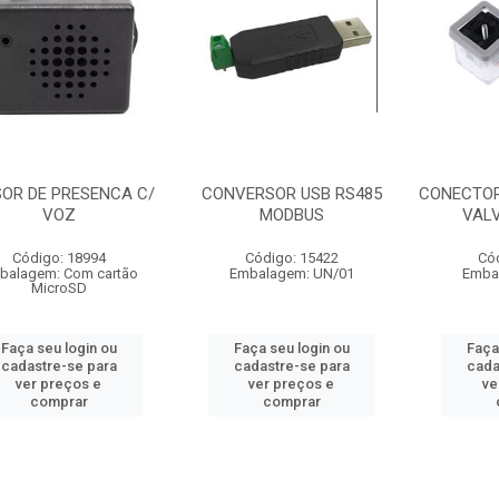
OR DE PRESENCA C/
CONVERSOR USB RS485
CONECTOR
VOZ
MODBUS
VAL
Código: 18994
Código: 15422
Có
balagem: Com cartão
Embalagem: UN/01
Emba
MicroSD
Faça seu login ou
Faça seu login ou
Faça
cadastre-se para
cadastre-se para
cada
ver preços e
ver preços e
ve
comprar
comprar