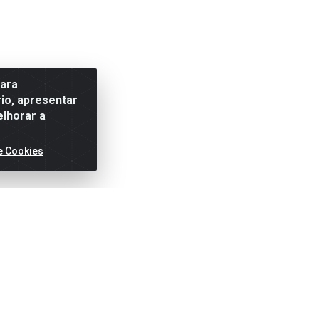
para
io, apresentar
elhorar a
e Cookies