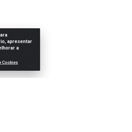
para
io, apresentar
elhorar a
e Cookies