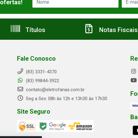
ofertas!
Títulos
Notas Fiscais
Fale Conosco
Re
(83) 3331-4370
(83) 99844-3922
contato@eletrofarias.com.br
Fo
Seg a Sex: 08h às 12h e 13h30 às 17h30
Site Seguro
Ba