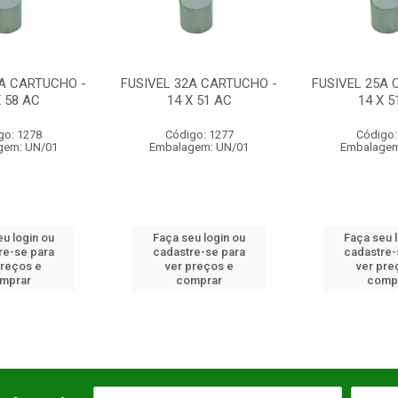
0A CARTUCHO -
FUSIVEL 32A CARTUCHO -
FUSIVEL 25A 
X 58 AC
14 X 51 AC
14 X 5
go: 1278
Código: 1277
Código:
gem: UN/01
Embalagem: UN/01
Embalagem
u login ou
Faça seu login ou
Faça seu 
re-se para
cadastre-se para
cadastre-
preços e
ver preços e
ver pre
mprar
comprar
comp