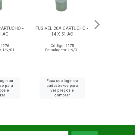
CARTUCHO -
FUSIVEL 20A CARTUCHO -
FUSIVEL 25A CA
1 AC
14 X 51 AC
10 X 38 
 1276
Código: 1275
Código: 12
: UN/01
Embalagem: UN/01
Embalagem: 
login ou
Faça seu login ou
Faça seu log
se para
cadastre-se para
cadastre-se 
ços e
ver preços e
ver preços
rar
comprar
comprar