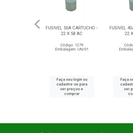
 25A CARTUCHO -
FUSIVEL 50A CARTUCHO -
FUSIVEL 4
0 X 38 AC
22 X 58 AC
22 
ódigo: 1273
Código: 1279
Códi
lagem: UN/01
Embalagem: UN/01
Embala
 seu login ou
Faça seu login ou
Faça se
astre-se para
cadastre-se para
cadast
er preços e
ver preços e
ver 
comprar
comprar
co