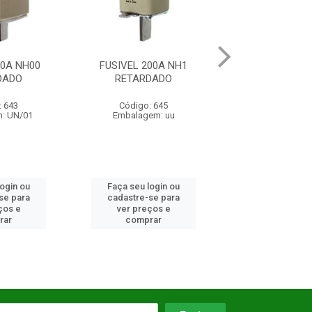
FUSIVEL 200A NH1
FUSIVEL 400A NH3
RETARDADO
RETARDADO
Código: 645
Código: 8962
Embalagem: uu
Embalagem: UN/01
Faça seu login ou
Faça seu login ou
cadastre-se para
cadastre-se para
ver preços e
ver preços e
comprar
comprar