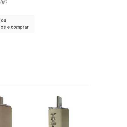
L/gG
 ou
ços e comprar