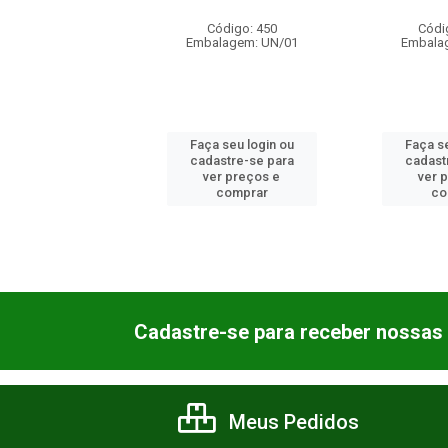
Código: 450
Código: 5333
Embalagem: UN/01
Embalagem: UN/01
Faça seu login ou
Faça seu login ou
cadastre-se para
cadastre-se para
ver preços e
ver preços e
comprar
comprar
Cadastre-se para receber nossas 
Meus Pedidos