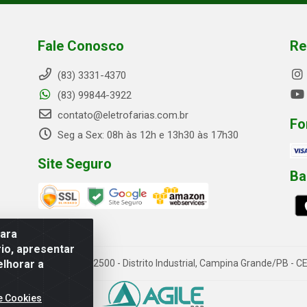
Fale Conosco
Re
(83) 3331-4370
(83) 99844-3922
contato@eletrofarias.com.br
Fo
Seg a Sex: 08h às 12h e 13h30 às 17h30
Site Seguro
Ba
para
io, apresentar
elhorar a
rn. Assis Chateaubriand, 2500 - Distrito Industrial, Campina Grande/PB 
e Cookies