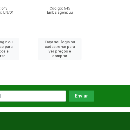
Código: 645
Código: 8963
Embalagem: uu
Embalagem: UN/01
Faça seu login ou
Faça seu login ou
cadastre-se para
cadastre-se para
ver preços e
ver preços e
comprar
comprar