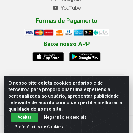
YouTube
Formas de Pagamento
Baixe nosso APP
O nosso site coleta cookies próprios e de
Eletrofarias Materiais Eletricos - Av. Jorn. Assis
terceiros para proporcionar uma experiência
Chateaubriand, 2500 - Distrito Industrial, Campina
personalizada ao usuário, apresentar publicidade
Grande/PB - CEP 58.410-062 - CNPJ 12.110.462/0001-
relevante de acordo com o seu perfil e melhorar a
40
qualidade do nosso site.
Aceitar
Negar não essenciais
Preferências de Cookies