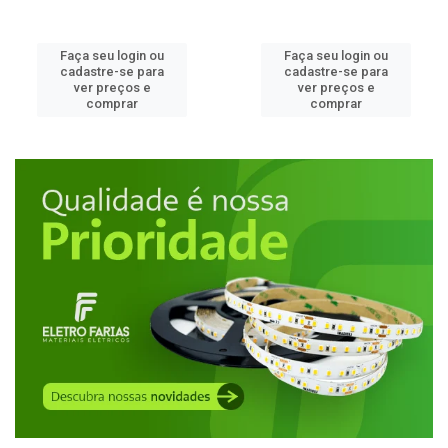
Faça seu login ou
Faça seu login ou
cadastre-se para
cadastre-se para
ver preços e
ver preços e
comprar
comprar