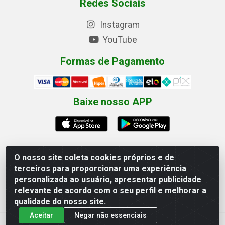
Redes Sociais
Instagram
YouTube
Formas de Pagamento
Baixe nosso APP
O nosso site coleta cookies próprios e de
terceiros para proporcionar uma experiência
Eletrofarias Materiais Eletricos - Av. Jorn. Assis
personalizada ao usuário, apresentar publicidade
Chateaubriand, 2500 - Distrito Industrial, Campina Grande/PB
relevante de acordo com o seu perfil e melhorar a
- CEP 58.410-062 - CNPJ 12.110.462/0001-40
qualidade do nosso site.
Aceitar
Negar não essenciais