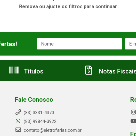
Remova ou ajuste os filtros para continuar
ertas!
Títulos
Notas Fiscai
Fale Conosco
R
(83) 3331-4370
(83) 99844-3922
contato@eletrofarias.com.br
F