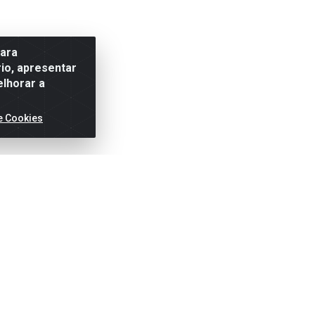
para
io, apresentar
elhorar a
e Cookies