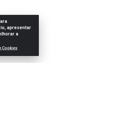
para
io, apresentar
elhorar a
e Cookies