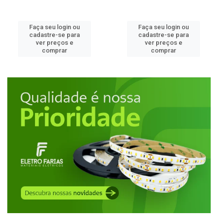
Faça seu login ou
Faça seu login ou
cadastre-se para
cadastre-se para
ver preços e
ver preços e
comprar
comprar