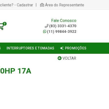
|
cliente? - Cadastrar
Área do Representante
Fale Conosco
0
(83) 3331-4370
(11) 99844-3922
S
INTERRUPTORES E TOMADAS
PROMOÇÕES
VOLTAR
10HP 17A