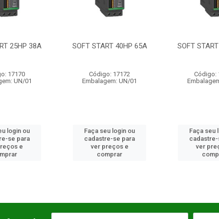
RT 40HP 65A
SOFT START 50HP 73A
SOFT START
o: 17172
Código: 17173
Código:
gem: UN/01
Embalagem: UN/01
Embalagem
u login ou
Faça seu login ou
Faça seu 
re-se para
cadastre-se para
cadastre-
preços e
ver preços e
ver pre
mprar
comprar
comp