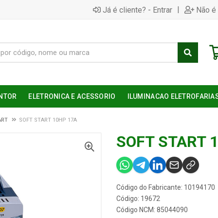
|
Já é cliente? - Entrar
Não é 
NTOR
ELETRONICA E ACESSORIO
ILUMINACAO ELETROFARIA
ART
SOFT START 10HP 17A
SOFT START 
Código do Fabricante: 10194170
Código: 19672
Código NCM: 85044090