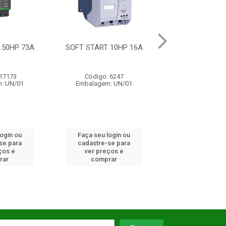
 10HP 16A
SOFT START 75HP 130A
SOFT START T
480V 110
 6247
Código: 6254
Código: 16
: UN/01
Embalagem: UN/01
Embalagem: 
login ou
Faça seu login ou
Faça seu log
se para
cadastre-se para
cadastre-se 
ços e
ver preços e
ver preços
rar
comprar
comprar