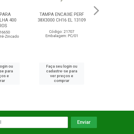
IXE PERF
TAMPA PARA
TAMPA P
6 EL 13109
ELETROCALHA 50
ELETROCALH
3METROS
3METRO
 21707
Código: 12578
Código: 12
: PC/01
Embalagem: Pré-Zincado
Embalagem: 
login ou
Faça seu login ou
Faça seu log
se para
cadastre-se para
cadastre-se 
ços e
ver preços e
ver preços
rar
comprar
comprar