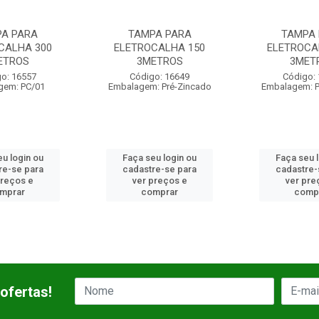
PA PARA
TAMPA PARA
TAMPA ENCA
CALHA 150
ELETROCALHA 400
38X3000 CH1
ETROS
3METROS
Código:
o: 16649
Código: 16650
Embalagem
: Pré-Zincado
Embalagem: Pré-Zincado
u login ou
Faça seu login ou
Faça seu 
re-se para
cadastre-se para
cadastre-
preços e
ver preços e
ver pre
mprar
comprar
comp
ofertas!