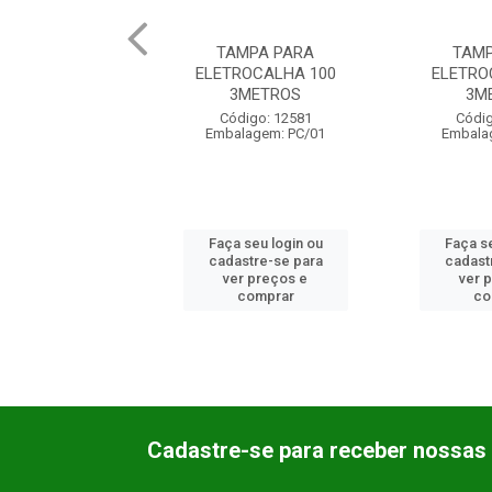
AMPA PARA
TAMPA PARA
TAM
ROCALHA 100
ELETROCALHA 300
ELETRO
3METROS
3METROS
3M
digo: 12581
Código: 16557
Códig
lagem: PC/01
Embalagem: PC/01
Embalagem
 seu login ou
Faça seu login ou
Faça se
astre-se para
cadastre-se para
cadast
er preços e
ver preços e
ver 
comprar
comprar
co
Cadastre-se para receber nossas 