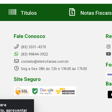
Títulos
Notas Fiscais
Fale Conosco
Re
(83) 3331-4370
(83) 99844-3922
contato@eletrofarias.com.br
Fo
Seg a Sex: 08h às 12h e 13h30 às 17h30
Site Seguro
Ba
para
io, apresentar