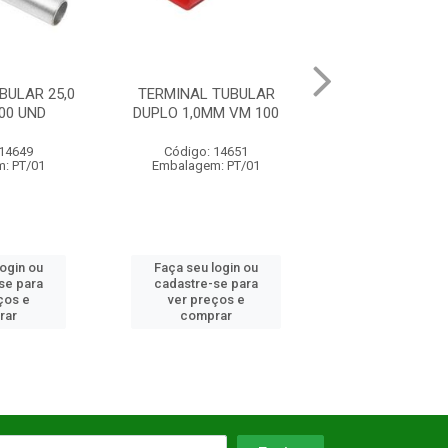
 TUBULAR
TERMINAL TUBULAR
TERMINAL TU
M VM 100
1,5MM PT 100 UND
10,0MM VM 1
 14651
Código: 17193
Código: 14
: PT/01
Embalagem: PT/01
Embalagem: 
login ou
Faça seu login ou
Faça seu log
se para
cadastre-se para
cadastre-se 
ços e
ver preços e
ver preços
rar
comprar
comprar