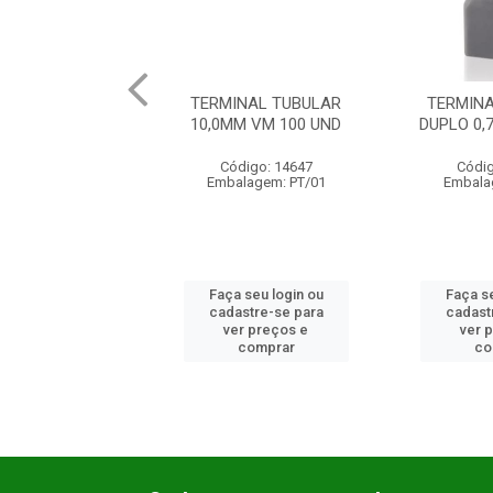
INAL TUBULAR
TERMINAL TUBULAR
TERMIN
M VM 100 UND
DUPLO 0,75MM CZ 100
16,0MM 
digo: 14647
Código: 14364
Códig
lagem: PT/01
Embalagem: PT/01
Embala
 seu login ou
Faça seu login ou
Faça se
astre-se para
cadastre-se para
cadast
er preços e
ver preços e
ver 
comprar
comprar
co