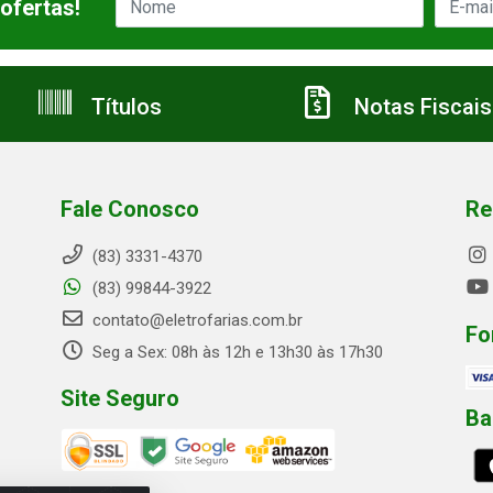
ofertas!
Títulos
Notas Fiscais
Fale Conosco
Re
(83) 3331-4370
(83) 99844-3922
contato@eletrofarias.com.br
Fo
Seg a Sex: 08h às 12h e 13h30 às 17h30
Site Seguro
Ba