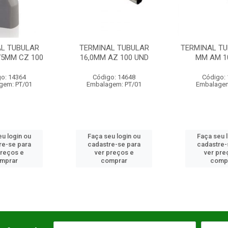
AL TUBULAR
TERMINAL TUBULAR 25,0
TERMINAL
AZ 100 UND
MM AM 100 UND
DUPLO 1,0M
o: 14648
Código: 14649
Código:
gem: PT/01
Embalagem: PT/01
Embalagem
u login ou
Faça seu login ou
Faça seu 
re-se para
cadastre-se para
cadastre-
preços e
ver preços e
ver pre
mprar
comprar
comp