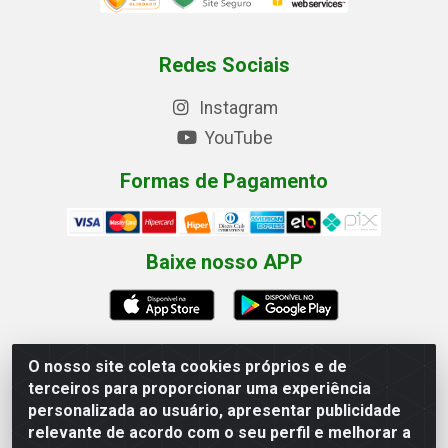
Redes Sociais
Instagram
YouTube
Formas de Pagamento
Baixe nosso APP
O nosso site coleta cookies próprios e de
terceiros para proporcionar uma experiência
Eletrofarias Materiais Eletricos - Av. Jorn. Assis
personalizada ao usuário, apresentar publicidade
Chateaubriand, 2500 - Distrito Industrial, Campina Grande/PB
relevante de acordo com o seu perfil e melhorar a
- CEP 58.410-062 - CNPJ 12.110.462/0001-40