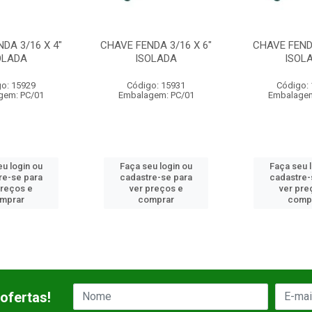
DA 3/16 X 6"
CHAVE FENDA 1/4 X 4"
CHAVE FENDA
OLADA
ISOLADA
ISOL
o: 15931
Código: 15932
Código:
gem: PC/01
Embalagem: PC/01
Embalagem
u login ou
Faça seu login ou
Faça seu 
re-se para
cadastre-se para
cadastre-
preços e
ver preços e
ver pre
mprar
comprar
comp
ofertas!