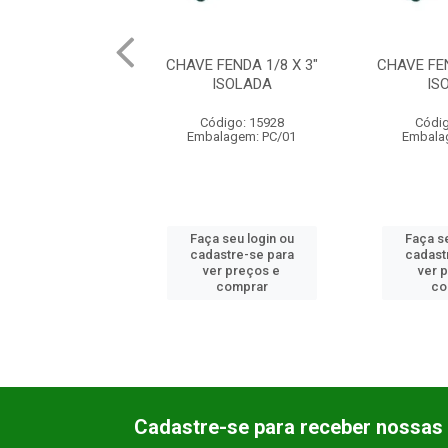
FENDA 1/8 X 3"
CHAVE FENDA 3/16 X 4"
CHAVE FEN
ISOLADA
ISOLADA
IS
digo: 15928
Código: 15929
Códig
lagem: PC/01
Embalagem: PC/01
Embala
 seu login ou
Faça seu login ou
Faça se
astre-se para
cadastre-se para
cadast
er preços e
ver preços e
ver 
comprar
comprar
co
Cadastre-se para receber nossas 