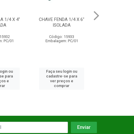
 1/4 X 6"
PAQUIMETRO UNIVERSAL
CHAVE FENDA 1
ADA
ACO 0-150MM
ISOLAD
 15933
Código: 15774
Código: 15
: PC/01
Embalagem: UN/01
Embalagem: 
login ou
Faça seu login ou
Faça seu log
se para
cadastre-se para
cadastre-se 
ços e
ver preços e
ver preços
rar
comprar
comprar