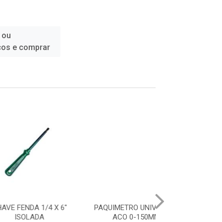
 ou
ços e comprar
 1/4 X 6"
PAQUIMETRO UNIVERSAL
CHAVE FENDA 1
ADA
ACO 0-150MM
ISOLAD