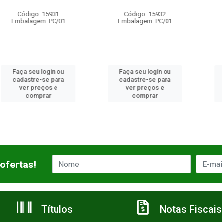
o: 15931
Código: 15932
Código:
gem: PC/01
Embalagem: PC/01
Embalagem
u login ou
Faça seu login ou
Faça seu 
re-se para
cadastre-se para
cadastre-
preços e
ver preços e
ver pre
mprar
comprar
comp
ofertas!
Títulos
Notas Fiscais