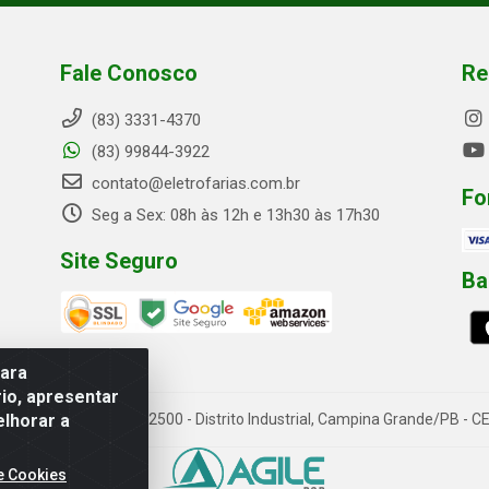
Fale Conosco
Re
(83) 3331-4370
(83) 99844-3922
contato@eletrofarias.com.br
Fo
Seg a Sex: 08h às 12h e 13h30 às 17h30
Site Seguro
Ba
para
io, apresentar
elhorar a
rn. Assis Chateaubriand, 2500 - Distrito Industrial, Campina Grande/PB 
e Cookies