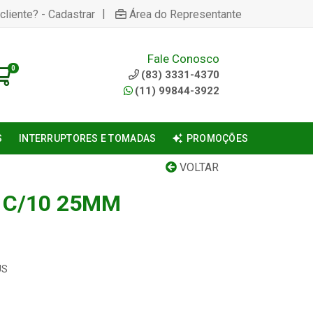
|
cliente? - Cadastrar
Área do Representante
Fale Conosco
0
(83) 3331-4370
(11) 99844-3922
S
INTERRUPTORES E TOMADAS
PROMOÇÕES
VOLTAR
 C/10 25MM
US