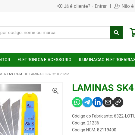
|
Já é cliente? - Entrar
Não é 
NTOR
ELETRONICA E ACESSORIO
ILUMINACAO ELETROFARIA
MENTAS LOJA
LAMINAS SK4 C/10 25MM
LAMINAS SK4
Código do Fabricante: 6322-LOT
Código: 21236
Código NCM: 82119400