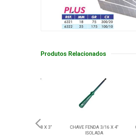
Produtos Relacionados
FENDA 1/8 X 3"
CHAVE FENDA 3/16 X 4"
CHAVE FEN
ISOLADA
ISOLADA
IS